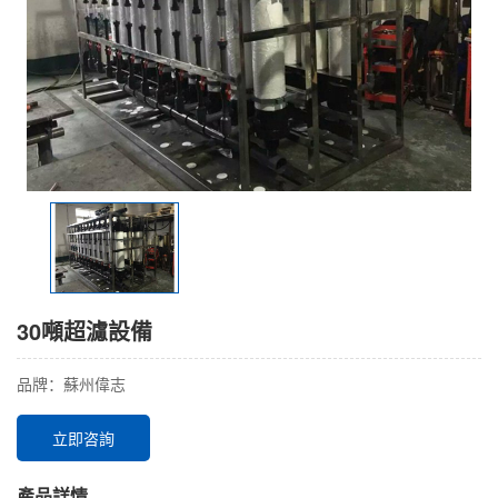
30噸超濾設備
品牌：蘇州偉志
立即咨詢
產品詳情