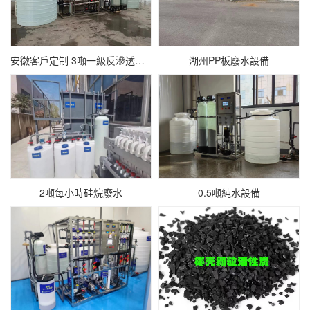
安徽客戶定制 3噸一級反滲透設備
湖州PP板廢水設備
2噸每小時硅烷廢水
0.5噸純水設備