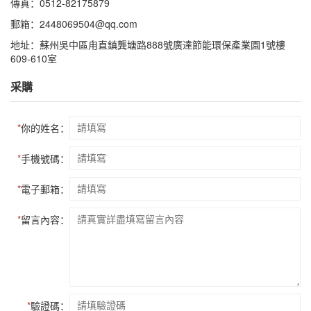
傳真：0512-82175879
郵箱：2448069504@qq.com
地址：蘇州吳中區甪直鎮龔塘路888號廣達節能環保產業園1號樓
609-610室
采購
*
你的姓名：
*
手機號碼：
*
電子郵箱：
*
留言內容：
*
驗證碼：