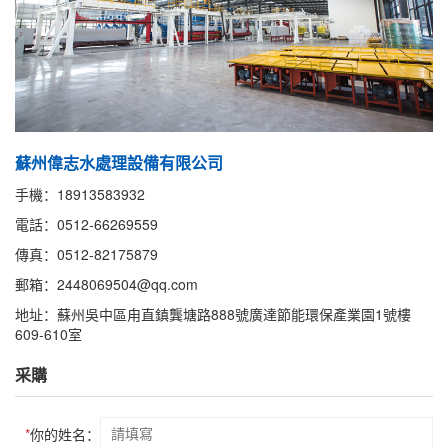
蘇州偉志水處理設備有限公司
手機：18913583932
電話：0512-66269559
傳真：0512-82175879
郵箱：2448069504@qq.com
地址：蘇州吳中區甪直鎮龔塘路888號廣達節能環保產業園1號樓
609-610室
采購
*
你的姓名：