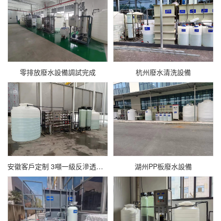
零排放廢水設備調試完成
杭州廢水清洗設備
安徽客戶定制 3噸一級反滲透設備
湖州PP板廢水設備