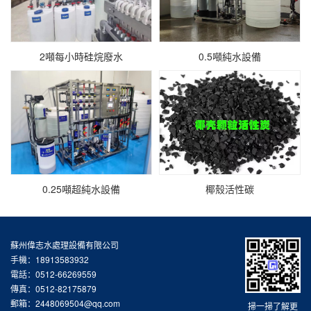
2噸每小時硅烷廢水
0.5噸純水設備
0.25噸超純水設備
椰殼活性碳
蘇州偉志水處理設備有限公司
手機：18913583932
電話：0512-66269559
傳真：0512-82175879
郵箱：2448069504@qq.com
掃一掃了解更